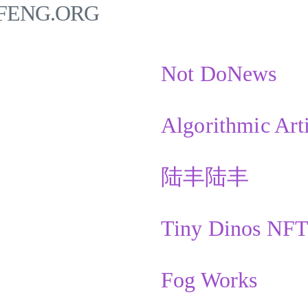
UFENG.ORG
）
Not DoNews
Algorithmic Art
陆丰陆丰
Tiny Dinos NF
Fog Works